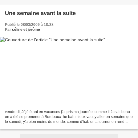
Une semaine avant la suite
Publié le 08/03/2009 à 18:28
Par
céline et jérôme
vendredi, Jéjé étant en vacances j'ai pris ma journée. comme il faisait beau
on a été se promener à Bordeaux. he bah mieux vaut y aller en semaine que
le samedi, y'a bien moins de monde. comme d'hab on a tourner en rond
avant de réussir à trouver le magasin...