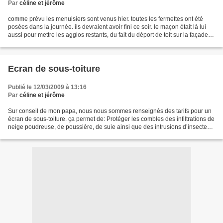
Par
céline et jérôme
comme prévu les menuisiers sont venus hier. toutes les fermettes ont été
posées dans la journée. ils devraient avoir fini ce soir. le maçon était là lui
aussi pour mettre les agglos restants, du fait du déport de toit sur la façade
de devant. photos ce...
Ecran de sous-toiture
Publié le 12/03/2009 à 13:16
Par
céline et jérôme
Sur conseil de mon papa, nous nous sommes renseignés des tarifs pour un
écran de sous-toiture. ça permet de: Protéger les combles des infiltrations de
neige poudreuse, de poussière, de suie ainsi que des intrusions d’insectes
et d’oiseaux. Recueillir...