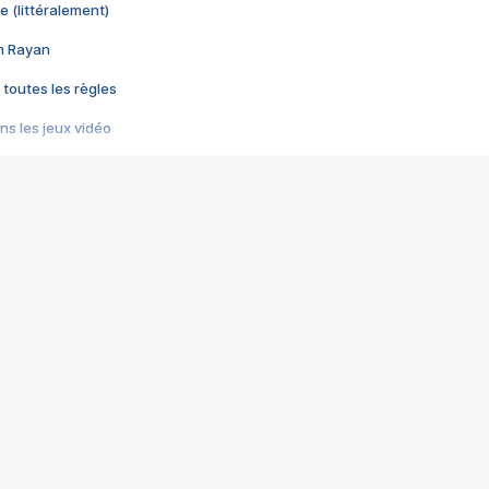
e (littéralement)
im Rayan
 toutes les règles
s les jeux vidéo
us choquant de Rockstar ? - Le scandale BULLY
e plus moche de Steam
du RÊVE tourne au CAUCHEMAR
pendant 8 heures
it… à tort
umiliés par un jeu vidéo
ire - Final Fantasy 8
ti un empire - Age of Empires
story DOFUS