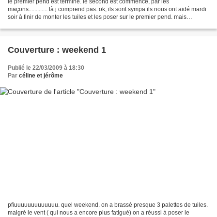
le premier pend est terminé. le second est commencé, par les
maçons............. là j comprend pas. ok, ils sont sympa ils nous ont aidé mardi
soir à finir de monter les tuiles et les poser sur le premier pend. mais
maintenant ils ont déjà posé deux rangs...
Couverture : weekend 1
Publié le 22/03/2009 à 18:30
Par
céline et jérôme
pfiuuuuuuuuuuuuu. quel weekend. on a brassé presque 3 palettes de tuiles.
malgré le vent ( qui nous a encore plus fatigué) on a réussi à poser le