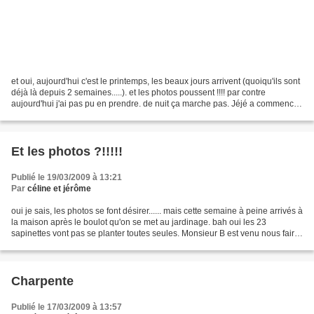
et oui, aujourd'hui c'est le printemps, les beaux jours arrivent (quoiqu'ils sont
déjà là depuis 2 semaines.....). et les photos poussent !!!! par contre
aujourd'hui j'ai pas pu en prendre. de nuit ça marche pas. Jéjé a commencé
à poser le spirtech et...
Et les photos ?!!!!!
Publié le 19/03/2009 à 13:21
Par
céline et jérôme
oui je sais, les photos se font désirer...... mais cette semaine à peine arrivés à
la maison après le boulot qu'on se met au jardinage. bah oui les 23
sapinettes vont pas se planter toutes seules. Monsieur B est venu nous faire
une tranché, trop profonde...
Charpente
Publié le 17/03/2009 à 13:57