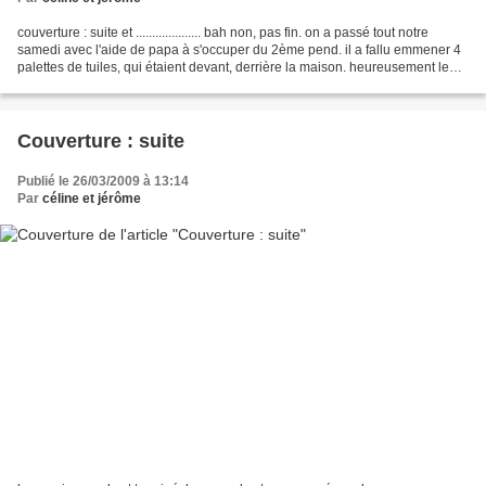
couverture : suite et .................... bah non, pas fin. on a passé tout notre
samedi avec l'aide de papa à s'occuper du 2ème pend. il a fallu emmener 4
palettes de tuiles, qui étaient devant, derrière la maison. heureusement le
temps a été claimant,...
Couverture : suite
Publié le 26/03/2009 à 13:14
Par
céline et jérôme