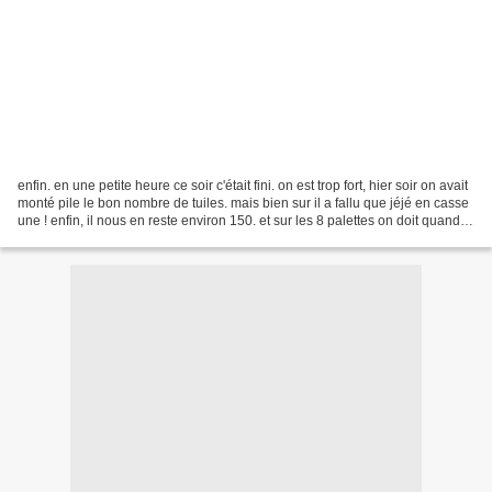
enfin. en une petite heure ce soir c'était fini. on est trop fort, hier soir on avait
monté pile le bon nombre de tuiles. mais bien sur il a fallu que jéjé en casse
une ! enfin, il nous en reste environ 150. et sur les 8 palettes on doit quand
même en...